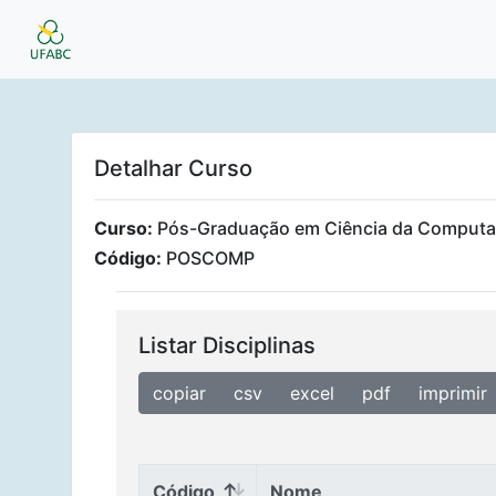
Detalhar Curso
Curso:
Pós-Graduação em Ciência da Comput
Código:
POSCOMP
Listar Disciplinas
copiar
csv
excel
pdf
imprimir
Código
Nome