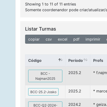
Showing 1 to 11 of 11 entries
99-Variáveis.old
Somente coordenandor pode criar/atualizar/
Listar Turmas
copiar
csv
excel
pdf
imprimir
Código
Período
Profs
Código
Período
Profs
2025.2
* f.naj
BCC -
Najman2025
2025.2
* marce
BCC-25.2-Josko
2024.2
* geiza
BCC-Q2-2024-