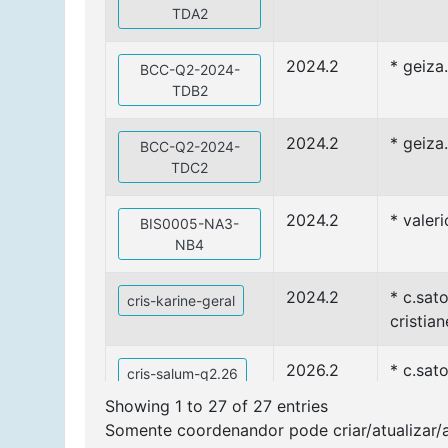
TDA2
2024.2
* geiza
BCC-Q2-2024-
TDB2
2024.2
* geiza
BCC-Q2-2024-
TDC2
2024.2
* valer
BIS0005-NA3-
NB4
2024.2
* c.sat
cris-karine-geral
cristia
2026.2
* c.sat
cris-salum-q2.26
Showing 1 to 27 of 27 entries
2024.2
* c.sat
Somente coordenandor pode criar/atualizar/
Cristiane-Karine-