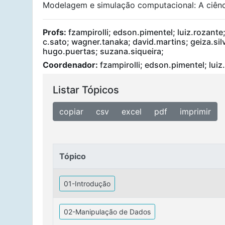
Modelagem e simulação computacional: A ciênci
Profs:
fzampirolli; edson.pimentel; luiz.rozante
c.sato; wagner.tanaka; david.martins; geiza.sil
hugo.puertas; suzana.siqueira;
Coordenador:
fzampirolli; edson.pimentel; luiz
Listar Tópicos
copiar
csv
excel
pdf
imprimir
Tópico
Tópico
01-Introdução
02-Manipulação de Dados