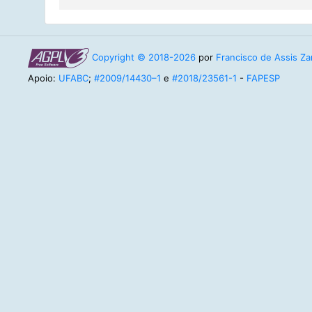
cristia
DA3
2024.2
* c.sat
Cristiane-Karine-
cristia
DB3
Copyright © 2018-2026
por
Francisco de Assis Zam
Apoio:
UFABC
;
#2009/14430–1
e
#2018/23561-1
-
FAPESP
2024.2
* c.sat
Cristiane-Karine-
cristia
NA6
2026.2
* luiz.
DA2-BCC-Q2-
2026
2026.2
* luiz.
DB2-BCC-Q2-
2026
2024.2
* luiz.
DB4-BCC-Q2-
2024
2025.2
* fzamp
fz-bcc-25.2