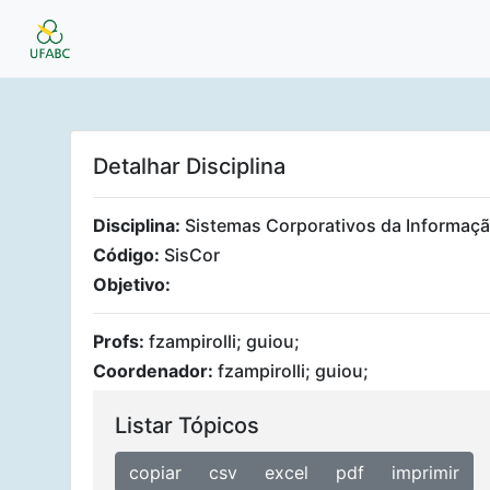
Detalhar Disciplina
Disciplina:
Sistemas Corporativos da Informaç
Código:
SisCor
Objetivo:
Profs:
fzampirolli; guiou;
Coordenador:
fzampirolli; guiou;
Listar Tópicos
copiar
csv
excel
pdf
imprimir