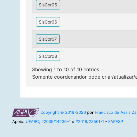
SisCor05
SisCor06
SisCor07
SisCor08
Showing 1 to 10 of 10 entries
Somente coordenandor pode criar/atualizar/
Copyright © 2018-2026
por
Francisco de Assis Zam
Apoio:
UFABC
;
#2009/14430–1
e
#2018/23561-1
-
FAPESP