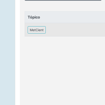
Tópico
Tópico
MetCient