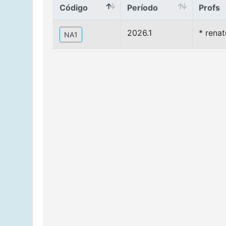
Código
Período
Profs
Código
Período
Profs
2026.1
* rena
NA1