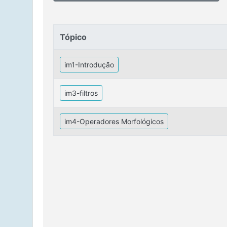
Tópico
Tópico
im1-Introdução
im3-filtros
im4-Operadores Morfológicos