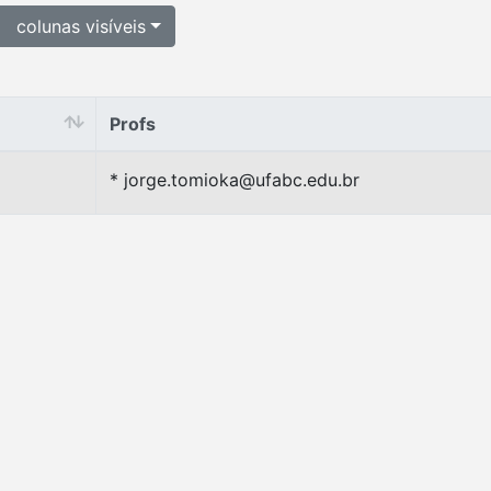
colunas visíveis
Profs
Profs
* jorge.tomioka@ufabc.edu.br