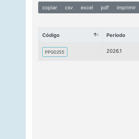
copiar
csv
excel
pdf
imprimir
Código
Período
Código
Período
2026.1
PPG0255